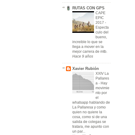
RUTAS CON GPS
CAPE
EPIC
2017
-
Especta
culo del
bueno,
increible lo que se
llega a mover en la
mejor carrera de mtb.
Hace 9 años
Xavier Rubión
XXIV La
Pallares
a
-
Hay
movimie
nto por
el
whatsapp hablando de
La Pallaresa y como
quien no quiere la
cosa, como si de una
salida de colegas se
tratara, me apunto con
un par...