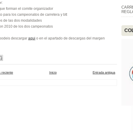
r:
CARR
que forman el comite organizador
REGLA
o para los campeonatos de carretera y btt
os de las dos modalidades
cion 2010 de los dos campeonatos
CO
podeis descargar
aqui
o en el apartado de descargas del margen
 reciente
Inicio
Entrada antigua