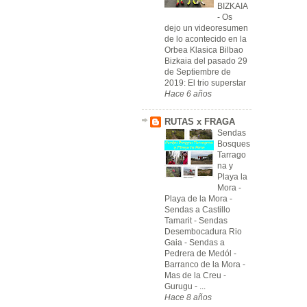
BIZKAIA
-
Os
dejo un videoresumen
de lo acontecido en la
Orbea Klasica Bilbao
Bizkaia del pasado 29
de Septiembre de
2019: El trio superstar
Hace 6 años
RUTAS x FRAGA
Sendas
Bosques
Tarrago
na y
Playa la
Mora
-
Playa de la Mora -
Sendas a Castillo
Tamarit - Sendas
Desembocadura Rio
Gaia - Sendas a
Pedrera de Medól -
Barranco de la Mora -
Mas de la Creu -
Gurugu - ...
Hace 8 años