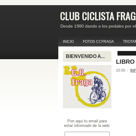
CLUB CICLISTA FRA
Desde 1980 dando a los pedales por el
INICIO
FOTOS CCFRAGA
TROTA
BIENVENIDO A...
LIBRO
20:06
IN
Pon aqui tu email para
estar informado de la web: