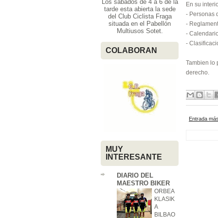
Los sábados de 4 a 6 de la
En su interio
tarde esta abierta la sede
- Personas 
del Club Ciclista Fraga
situada en el Pabellón
- Reglament
Multiusos Sotet.
- Calendari
- Clasifica
COLABORAN
Tambien lo 
derecho.
Entrada más
MUY
INTERESANTE
DIARIO DEL
MAESTRO BIKER
ORBEA
KLASIK
A
BILBAO